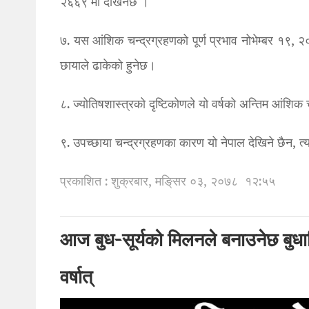
२६६९ मा देखिनेछ ।
७. यस आंशिक चन्द्रग्रहणको पूर्ण प्रभाव नोभेम्बर १९, 
छायाले ढाकेको हुनेछ।
८. ज्योतिषशास्त्रको दृष्टिकोणले यो वर्षको अन्तिम आंशिक च
९. उपच्छाया चन्द्रग्रहणका कारण यो नेपाल देखिने छैन, त
प्रकाशित : शुक्रबार, मङि्सर ०३, २०७८
१२:५५
आज बुध-सूर्यको मिलनले बनाउनेछ बुधा
वर्षात्