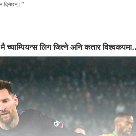
यान दिनेछन्।”
 मै च्याम्पियन्स लिग जित्ने अनि कतार विश्वकपमा