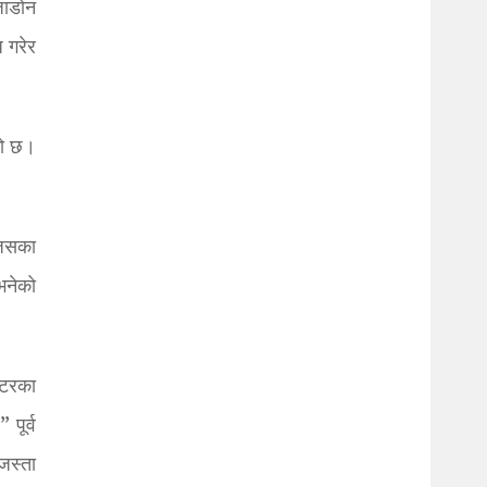
जाडोन
 गरेर
को छ।
 जसका
भनेको
स्टरका
 पूर्व
 जस्ता