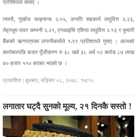
प्रतिशतले कमाए ।
त्यस्तै, गुर्खाज फाइनान्स २.५५, उन्नति सहकार्य लघुवित्त २.२३,
तेह्रथुम पावर कम्पनी २.२१, एनआइसि एशिया लघुवित्त २.१३ र कुमारी
बैंकको ऋणपत्रका लगानीकर्ताले १.९९ प्रतिशतले गुमाए । आजको
कारोबारपछि बजार पूँजीकरण रु ३८ खर्ब ३८ अर्ब ५२ करोड ८७ लाख
७० हजार ५१० बराबर भएको छ ।
प्रकाशित : बुधबार, मङि्सर ०८, २०७८
१७:१८
लगातार घट्दै सुनको मूल्य, २१ दिनकै सस्तो !