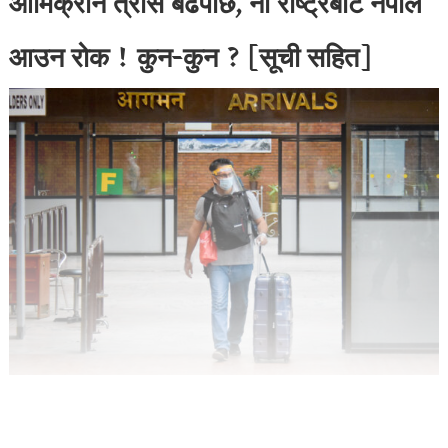
ओमिक्रोन त्रास बढेपछि, नौ राष्ट्रबाट नेपाल
आउन रोक ! कुन-कुन ? [सूची सहित]