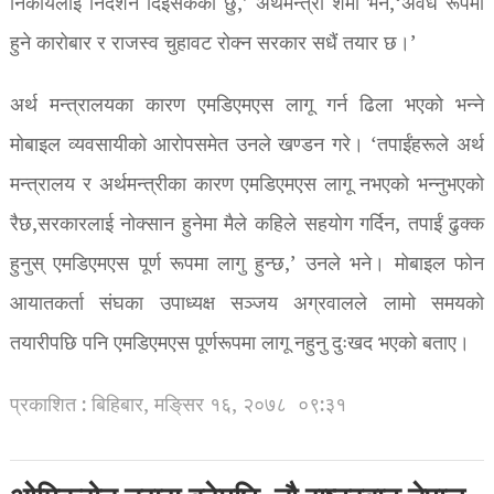
निकायलाई निर्देशन दिइसकेको छु,’ अर्थमन्त्री शर्मा भने,‘अवैध रूपमा
हुने कारोबार र राजस्व चुहावट रोक्न सरकार सधैं तयार छ।’
अर्थ मन्त्रालयका कारण एमडिएमएस लागू गर्न ढिला भएको भन्ने
मोबाइल व्यवसायीको आरोपसमेत उनले खण्डन गरे। ‘तपाईंहरूले अर्थ
मन्त्रालय र अर्थमन्त्रीका कारण एमडिएमएस लागू नभएको भन्नुभएको
रैछ,सरकारलाई नोक्सान हुनेमा मैले कहिले सहयोग गर्दिन, तपाईं ढुक्क
हुनुस् एमडिएमएस पूर्ण रूपमा लागु हुन्छ,’ उनले भने। मोबाइल फोन
आयातकर्ता संघका उपाध्यक्ष सञ्जय अग्रवालले लामो समयको
तयारीपछि पनि एमडिएमएस पूर्णरूपमा लागू नहुनु दुःखद भएको बताए।
प्रकाशित : बिहिबार, मङि्सर १६, २०७८
०९:३१