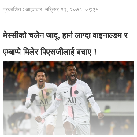
प्रकाशित : आइतबार, मङि्सर १९, २०७८
०९:२५
मेस्सीको चलेन जादू, हार्न लाग्दा वाइनाल्डम र
एम्बाप्पे मिलेर पिएसजीलाई बचाए !