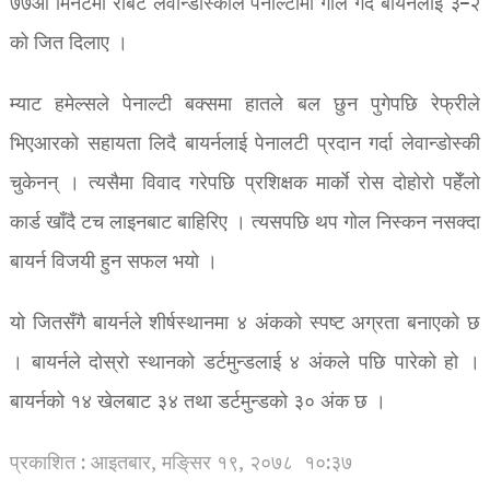
७७औं मिनेटमा रोबर्ट लेवान्डोस्कीले पेनाल्टीमा गोल गर्दै बायर्नलाई ३–२
को जित दिलाए ।
म्याट हमेल्सले पेनाल्टी बक्समा हातले बल छुन पुगेपछि रेफ्रीले
भिएआरको सहायता लिदै बायर्नलाई पेनालटी प्रदान गर्दा लेवान्डोस्की
चुकेनन् । त्यसैमा विवाद गरेपछि प्रशिक्षक मार्काे रोस दोहोरो पहेँलो
कार्ड खाँदै टच लाइनबाट बाहिरिए । त्यसपछि थप गोल निस्कन नसक्दा
बायर्न विजयी हुन सफल भयो ।
यो जितसँगै बायर्नले शीर्षस्थानमा ४ अंकको स्पष्ट अग्रता बनाएको छ
। बायर्नले दोस्रो स्थानको डर्टमुन्डलाई ४ अंकले पछि पारेको हो ।
बायर्नको १४ खेलबाट ३४ तथा डर्टमुन्डको ३० अंक छ ।
प्रकाशित : आइतबार, मङि्सर १९, २०७८
१०:३७