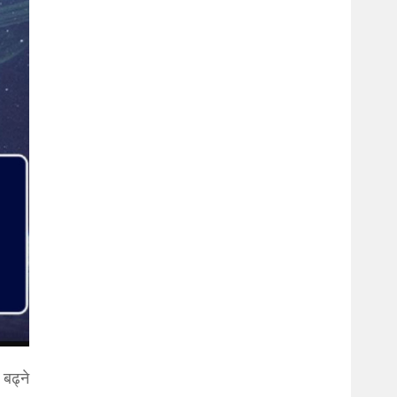
बढ्ने