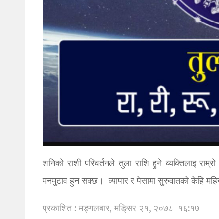
शनिको राशी परिवर्तनले तुला राशि हुने व्यक्तिलाइ राम्
मनमुटाव हुन सक्छ। व्यापार र पेसामा सुरुवातको केहि म
प्रकाशित : मङ्गलबार, मङि्सर २१, २०७८
१६:१७