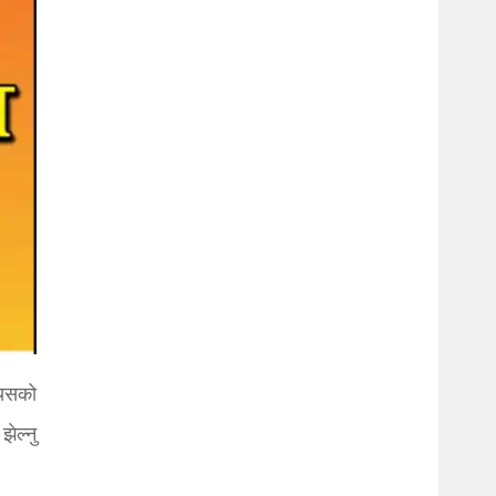
्यसको
ेल्नु