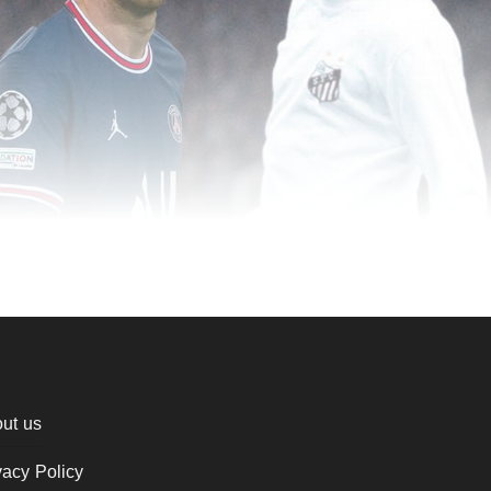
ut us
vacy Policy