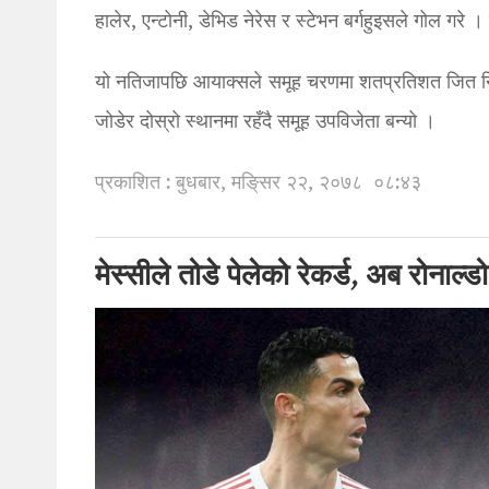
हालेर, एन्टोनी, डेभिड नेरेस र स्टेभन बर्गहुइसले गोल गरे ।
यो नतिजापछि आयाक्सले समूह चरणमा शतप्रतिशत जित निकाल
जोडेर दोस्रो स्थानमा रहँदै समूह उपविजेता बन्यो ।
प्रकाशित : बुधबार, मङि्सर २२, २०७८
०८:४३
मेस्सीले तोडे पेलेको रेकर्ड, अब रोनाल