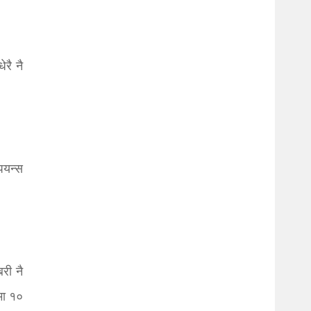
रै नै
ियन्स
री नै
मा १०