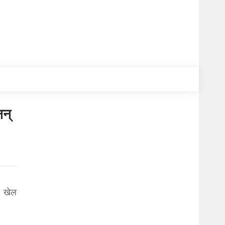
नन्
ण खेल