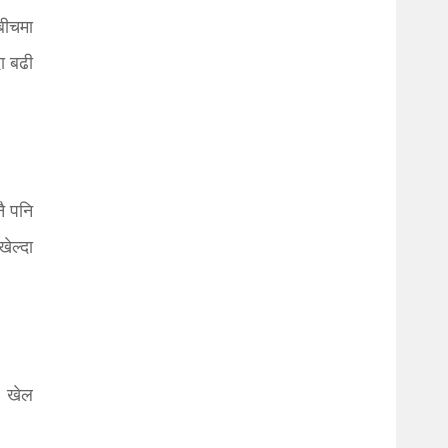
बीचमा
ा बढी
नै पनि
ेल्दा
६ खेल