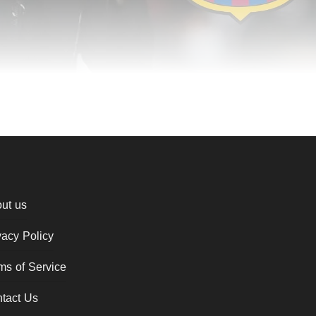
ut us
vacy Policy
ms of Service
tact Us