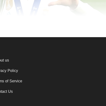
ut us
vacy Policy
ms of Service
tact Us