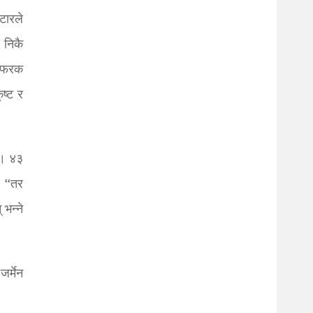
्टारले
 निकै
न फरक
ष्ट र
्। ४३
, “तर
 भन्ने
र्मेन