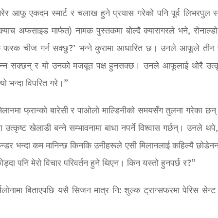
 गरेर आफू एकदम स्मार्ट र चलाख हुने प्रयास गरेको पनि पूर्व लिभरपुल स
अफसाइड मार्फत) नामक पुस्तकमा बोल्दै क्यारागरले भने, रोनाल्डो
क फरक चीज गर्न सक्छु?’ भन्ने कुरामा आधारित छ। उनले आफूले ती
्न सक्छन् र यो उनको मजबूत पक्ष हुनसक्छ। उनले आफूलाई थोरै उत्कृ
्यो भन्दा विपरित गरे।”
 मिलानमा फ्रान्को बारेसी र पाओलो माल्डिनीको समयसँग तुलना गरेका छन
त्कृष्ट खेलाडी बन्ने सम्भावनामा बाधा नपर्ने विश्वास गर्छन्। उनले थपे
िफेन्डर भन्दा कम मानिन्छ किनकि उनीहरूले एसी मिलानलाई कहिल्यै छोडेनन्
छोड्दा पनि मेरो विचार परिवर्तन हुने थिएन। किन यस्तो हुनपर्छ र?”
लोनामा बिताएपछि यसै सिजन मात्र नि: शुल्क ट्रान्सफरमा पेरिस सेन्ट ज