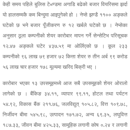
केही समय पहिले बुलिस टे«ण्डमा अगाडि बढेको बजार वियरिसमा झर्दा
यो हालसम्मकै कम बिन्दुमा आइपुगेको हो । नेप्से झण्डै ११०० अङ्कले
घटेको छ भने बजार पूँजीकरण रु १२ खर्बले घटेको छ । नेप्सेका
अनुसार ठूला कम्पनीको शेयर कारोबार मापन गर्ने सेन्सेटिभ परिसूचक
१२.४७ अङ्कले घटेर ४३७.५९ मा ओर्लिएको छ । कूल २३३
कम्पनीको ९६ लाख ७९ हजार ७२ कित्ता शेयर रु तीन अर्ब ९९ करोड
५६ लाख चार हजार १७८ मूल्यमा खरिद बिक्री भए ।
कारोबार भएका १३ उपसमूहमध्ये आज सबै उपसमूहको शेयर ओरालो
लागेको छ । बैंकिङ ३४.११, व्यापार ९९.११, होटल तथा पर्यटन
५४.९२, विकास बैंक २११.७६, जलविद्युत् १०५.८२, वित्त १०९.७८,
निर्जीवन बीमा ५४५.९८, उत्पादन १७१.७२, अन्य ६९.३५, लघुवित्त
१८७.३३, जीवन बीमा ४२५.३३, सामूहिक लगानी कोष ०.२४ र लगानी