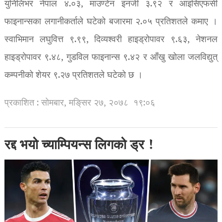
युनिलिभर नेपाल ४.०३, माउण्टेन इनर्जी ३.९२ र आइसिएफसी
फाइनान्सका लगानीकर्ताले घटेको बजारमा २.०५ प्रतिशतले कमाए ।
स्वाभिमान लघुवित्त ९.९९, दिव्यश्वरी हाइड्रोपावर ९.६३, नेशनल
हाइड्रोपावर ९.४८, गुडविल फाइनान्स ९.४२ र आँखु खोला जलविद्युत्
कम्पनीको शेयर ९.२७ प्रतिशतले घटेको छ ।
प्रकाशित : सोमबार, मङि्सर २७, २०७८
१९:०६
रद्द भयो च्याम्पियन्स लिगको ड्र !