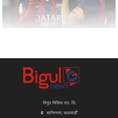
विगुल मिडिया प्रा. लि.
शान्तिनगर, काठमाडौँ