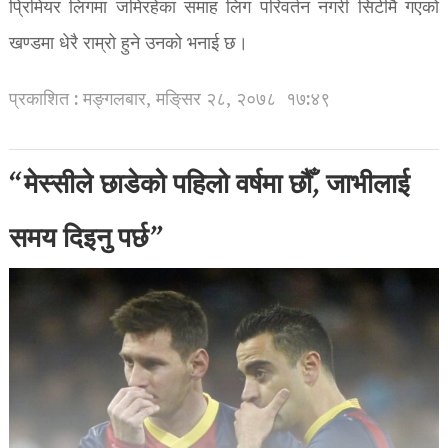
प्रिमियर लिगमा जमिरहेका समाह लिग परिवर्तन नगरी सिटीमै गएको
खण्डमा धेरै राम्रो हुने उनको भनाई छ।
प्रकाशित : मङ्गलबार, मङि्सर २८, २०७८
१७:४९
“मेस्सीले छाडेको पहिलो वर्षमा छौँ, जाभीलाई
समय दिइनु पर्छ”