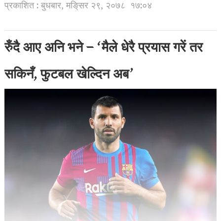
प्रकाशित : बुधबार, मङि्सर २९, २०७८
१७:०४
रुँदै आए अनि भने – ‘मैले धेरै प्रयास गरें तर
सकिनँ, फुटबल खेल्दिन अब’