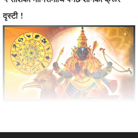
५ राशिका मानिसमाथि पर्नेछ शनिको क्रूर
दृस्टी !