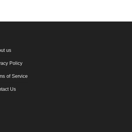
ut us
vacy Policy
ms of Service
tact Us