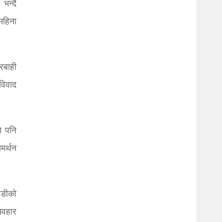
भन्दै
महिना
रबाही
 विवाद
े पनि
समर्थन
ाडीको
यवहार