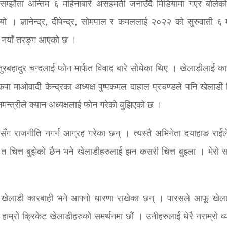
ड सम्झौता अन्तिम ६ महिनाबारे असहमती जनाउँदै मिडियामा गएर बोलेको 
थियो । ज्ञानेन्द्र, दीपेन्द्र, सोमपाल र कमललाई २०२२ को सुरुवाती ६ 
मा नयाँ तरङ्ग आएको छ ।
ष चतुरबहादुर चन्दलाई फोन मार्फत विवाद बारे सोधेका थिए । खेलाडीलाई का
ै नेकपा माओवादी केन्द्रका अध्यक्ष पुष्पकमल दाहाल प्रचण्डले पनि खेलाडी
मन्त्रीले क्यान अध्यक्षलाई फोन गरेको बुझिएको छ ।
ीसँग राजनीति नगर्न आग्रह गरेका छन् । त्यस्तै अभिनेता दयाहाङ राईल
ाई त चित्त बुझेको छैन भने खेलाडीहरुलाई झन कसरी चित्त बुझ्ला । मेरो 
नि खेलाडी कारबाही भने आफ्नो धारणा राखेका छन् । पारसले आफू खेल
ाम्रो क्रिकेट खेलाडीहरुको समर्थनमा छौं । उनीहरुलाई धेरै नराम्रो व्