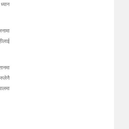
ध्यान
लनामा
ाहीलाई
तानमा
रुलेनै
पालमा