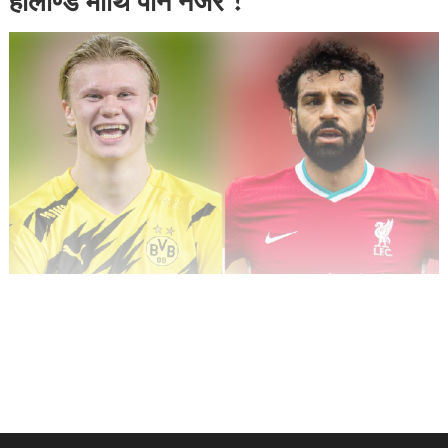
हालाण्ड माथि पनि नजर !