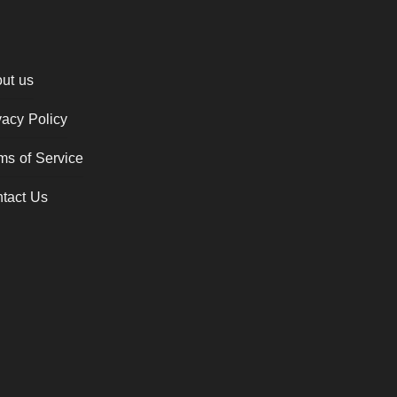
ut us
vacy Policy
ms of Service
tact Us