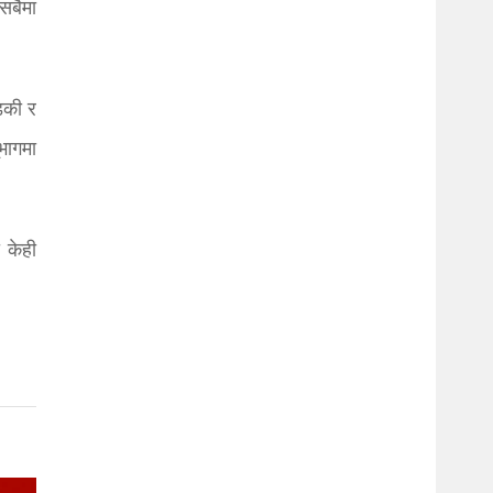
सबैमा
्डकी र
ूभागमा
 केही