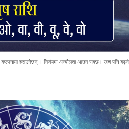
ायः कल्पनामा हराउनेछन् । निर्णयमा अन्यौलता आउन सक्छ। खर्च पनि बढ्