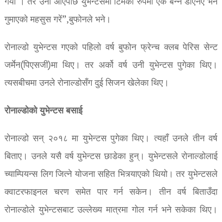
गर्यौं । तर उनी आएपछि युभेन्टसमा टिमको रुपमा एक बन्ने डीएनए भने
गुमाएको महसुस गरें”,बुफोनले भने।
रोनाल्डो युभेन्टस गएको पहिलो वर्ष बुफोन फ्रेन्च क्लब पेरिस सेन्ट
जर्मेन(पिएसजी)मा थिए। तर अर्को वर्ष उनी युभेन्टस पुगेका थिए।
त्यसबीचमा उनले रोनाल्डोसँग दुई सिजन खेलेका थिए।
रोनाल्डोको युभेन्टस बसाई
रोनाल्डो सन् २०१८ मा युभेन्टस पुगेका थिए। त्यहाँ उनले तीन वर्ष
बिताए। उनले यसै वर्ष युभेन्टस छाडेका हुन्। युभेन्टसले रोनाल्डोलाई
च्याम्पियन्स लिग जित्ने योजना सहित भित्र्याएको थियो। तर युभेन्टसले
क्वाटरफाइनल चरण समेत पार गर्न सकेन। तीन वर्ष बिताउँदा
रोनाल्डोले युभेन्टसबाट उल्लेख्य मात्रमा गोल गर्न भने सकेका थिए।