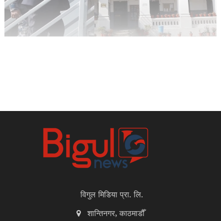
विगुल मिडिया प्रा. लि.
शान्तिनगर, काठमाडौँ