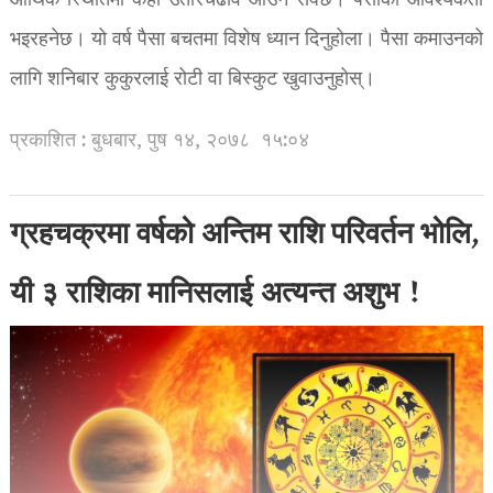
आर्थिक स्थितिमा केही उतारचढाव आउन सक्छ।
पैसाको आवश्यकता
भइरहनेछ।
यो वर्ष पैसा बचतमा विशेष ध्यान दिनुहोला।
पैसा कमाउनको
लागि शनिबार कुकुरलाई रोटी वा बिस्कुट खुवाउनुहोस्।
प्रकाशित : बुधबार, पुष १४, २०७८
१५:०४
ग्रहचक्रमा वर्षको अन्तिम राशि परिवर्तन भोलि,
यी ३ राशिका मानिसलाई अत्यन्त अशुभ !