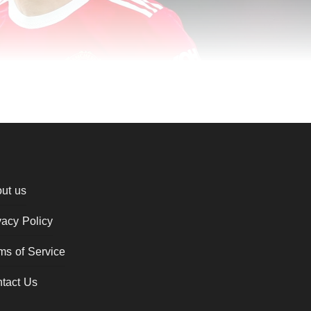
ut us
vacy Policy
ms of Service
tact Us