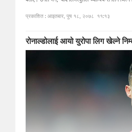
बताए। उनले भने,”यदि लिभरपुलले च्याम्पियन्स लिग जित्न
प्रकाशित : आइतबार, पुष १८, २०७८
११:१३
रोनाल्डोलाई आयो युरोपा लिग खेल्ने निम्