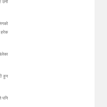
र उनी
लिगको
 हरेक
ेलेका
ी हुन
े पनि