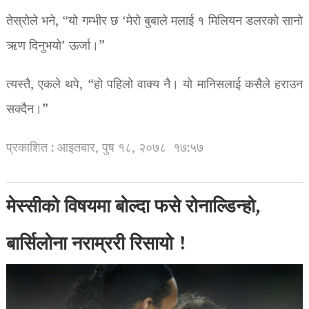
तेस्रोले भने, “यो गम्भीर छ ‘मेरो बुबाले मलाई १ मिलियन डलरको सानो
ऋण दिनुभयो’ ऊर्जा।”
त्यस्तै, एकले थपे, “हो पहिलो वाक्य नै। यो मानिसलाई कसैले हराउन
सक्दैन।”
प्रकाशित : आइतबार, पुष १८, २०७८
१७:५७
मेस्सीको विषयमा बोल्दा फसे रोनाल्डिन्हो,
बार्सिलोना नराम्ररी रिसायो !