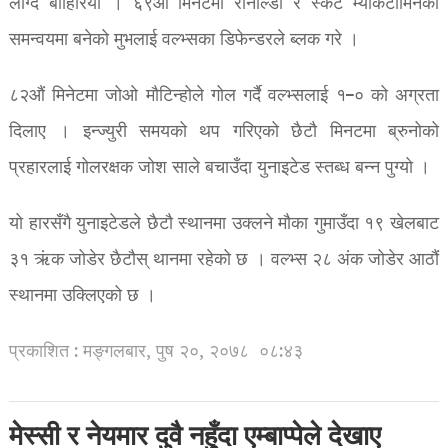
लाग्दै बाहिरियो । ६९औं मिनेटमा रोनाल्डो र स्कट म्याकटोमिनेको
समन्वयमा बनेको मुभलाई वल्भ्सका डिफेन्डरले ब्लक गरे ।
८२औं मिनेटमा जोओ मौटिन्होले गोल गर्दै वल्भ्सलाई १–० को अग्रता
दिलाए । इन्ज्युरी समयको थप गरिएको छैटौ मिनटमा ब्रुनोको
प्रहारलाई गोलरक्षक जोश साले बचाउँदा युनाइटेड स्तब्ध बन्न पुग्यो ।
यो हारसँगै युनाइटेडले छैटौ स्थानमा उक्लने मौका गुमाउँदा १९ खेलबाट
३१ ऋंक जोडेर छैटौस् थानमा रहेको छ । वल्भ्स २८ अंक जोडेर आठौं
स्थानमा उक्लिएको छ ।
प्रकाशित : मङ्गलबार, पुष २०, २०७८
०८:४३
मेस्सी र नेयमार दुवै नहुँदा एम्बाप्पेले देखाए