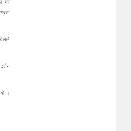
ल गरे
ग्रता
ेलेले
दर्शन
ियो ।