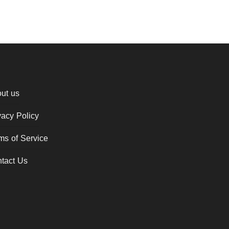
ut us
vacy Policy
ms of Service
tact Us