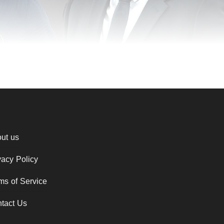
ut us
vacy Policy
ms of Service
tact Us