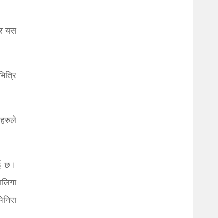
तर यस
ित्रि
हरुले
ाई छ।
ालिगा
पेनिस