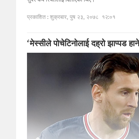
सुपर कप रियललाई दिलाएका थिए।
प्रकाशित : शुक्रबार, पुष २३, २०७८
१२:०१
‘मेस्सीले पोचेटिनोलाई दह्रो झाप्पड हान