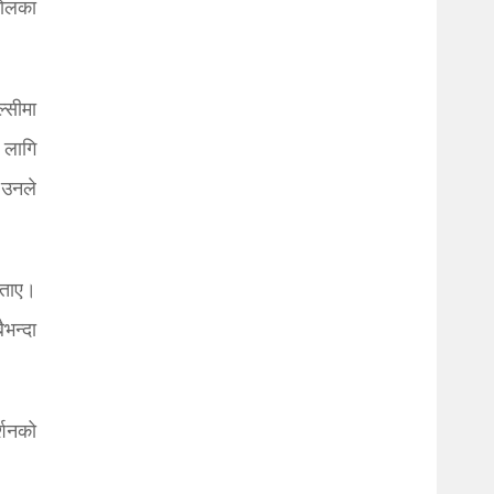
कोलका
्सीमा
 लागि
 उनले
बताए।
भन्दा
्शनको