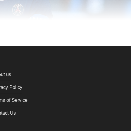
ut us
vacy Policy
ms of Service
tact Us