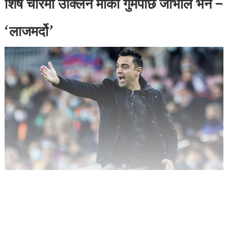
शिर्ष चारमा उक्लिने मौका गुमेपछि जाभीले भने –
‘लाजमर्दो’