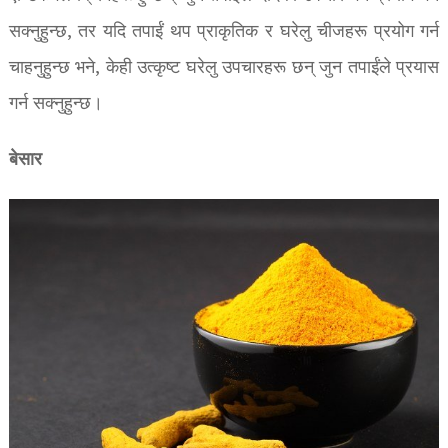
सक्नुहुन्छ, तर यदि तपाईं थप प्राकृतिक र घरेलु चीजहरू प्रयोग गर्न
चाहनुहुन्छ भने, केही उत्कृष्ट घरेलु उपचारहरू छन् जुन तपाईंले प्रयास
गर्न सक्नुहुन्छ।
बेसार