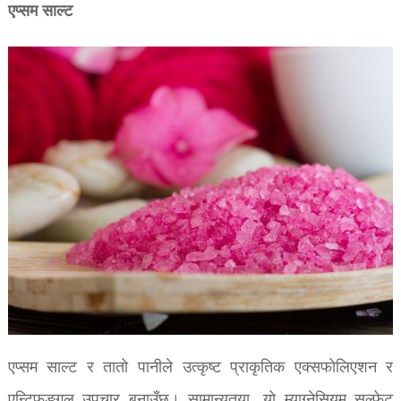
एप्सम साल्ट
एप्सम साल्ट र तातो पानीले उत्कृष्ट प्राकृतिक एक्सफोलिएशन र
एन्टिफङ्गल उपचार बनाउँछ। सामान्यतया, यो म्याग्नेसियम सल्फेट