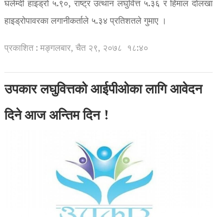
घलेम्दी हाइड्रो ५.९०, राष्ट्र उत्थान लघुवित्त ५.३६ र हिमाल दोलखा
हाइड्रोपावरका लगानीकर्ताले ५.३४ प्रतिशतले गुमाए ।
प्रकाशित : मङ्गलबार, चैत २९, २०७८
१८:४०
उपकार लघुवित्तको आईपीओका लागि आवेदन
दिने आज अन्तिम दिन !