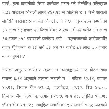
यस्तै, ठूला कम्पनीको शेयर कारोबार मापन गर्ने सेन्सेटिभ परिसूचक
५.७६ अङ्कले ओरालो लागेर ४४९.१२ मा ओर्लेको छ । नेप्से ओरालो
लागेसँगै कारोबार रकमसमेत ओरालो लागेको छ । कूल २३७ कम्पनीको
३७ लाख ८३ हजार २४ कित्ता शेयर रु एक अर्ब ५२ करोड ४३ लाख
६४ हजार ४१८ बराबरको कारोबार भयो । मङ्गलबारको कारोबारपछि
बजार पुँजीकरण रु ३३ खर्ब ८३ अर्ब २१ करोड ८६ लाख ८० हजार
बराबर पुगेको छ ।
नेप्सेका अनुसार कारोबार भएका १३ उपसमूहमध्ये आज होटल तथा
पर्यटन ३.१४ अङ्कले उकालो लागेको छ । बैंकिङ १२.९४, व्यापार
४०.७८, विकास बैंक ७१.५७, जलविद्युत् ५२.९२, वित्त ४५.०५,
निर्जीवन बीमा २३५.१२, उत्पादन ९९.७, अन्य ४८, लघुवित्त ५१.३७,
जीवन बीमा २१४.२३, सामूहिक लगानी ०.१९ र लगानी १.६२ अङ्कले