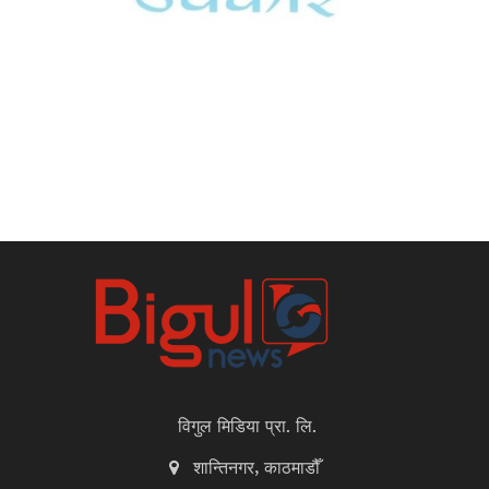
विगुल मिडिया प्रा. लि.
शान्तिनगर, काठमाडौँ