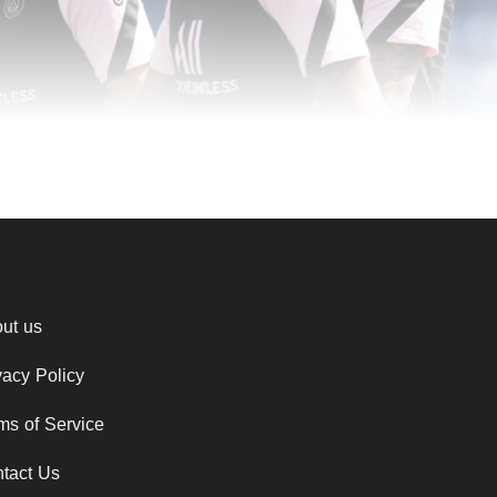
ut us
vacy Policy
ms of Service
tact Us