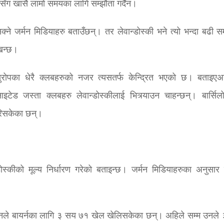
ुसँग खासै लामो समयका लागि सम्झौता गर्दैन।
न सक्ने जर्मन मिडियाहरु बताउँछन्। तर लेवान्डोस्की भने त्यो भन्दा बढी
खिन्छ।
गै युरोपका धेरै क्लबहरुको नजर त्यसतर्फ केन्द्रित भएको छ। बताइएअ
ुनाइटेड जस्ता क्लबहरु लेवान्डोस्कीलाई भित्र्याउन चाहन्छन्। बार्सिल
गरिसकेका छन्।
डोस्कीको मूल्य निर्धारण गरेको बताइन्छ। जर्मन मिडियाहरुका अनुसार ब
ा उनले बायर्नका लागि ३ सय ७१ खेल खेलिसकेका छन्। अहिले सम्म उनले