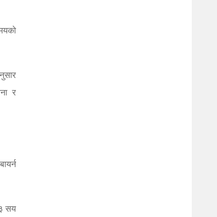
 समयको
नुसार
ोना र
ायर्न
 ३ सय