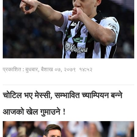
प्रकाशित : बुधबार, बैशाख ०७, २०७९
१४:५२
चोटिल भए मेस्सी, सम्भावित च्याम्पियन बन्ने
आजको खेल गुमाउने !