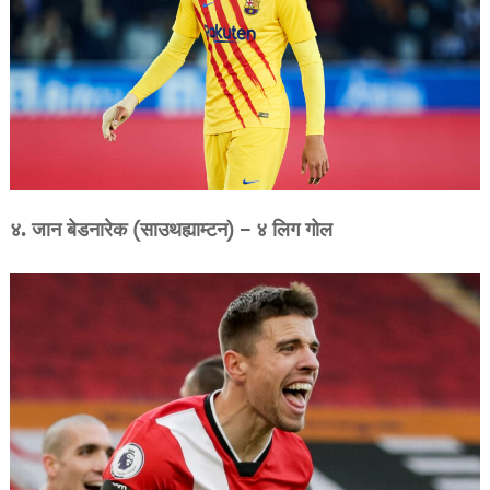
४. जान बेडनारेक (साउथह्याम्टन) – ४ लिग गोल