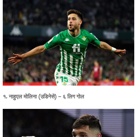
१. नाहुएल मोलिना (उडिनेसे) – ६ लिग गोल