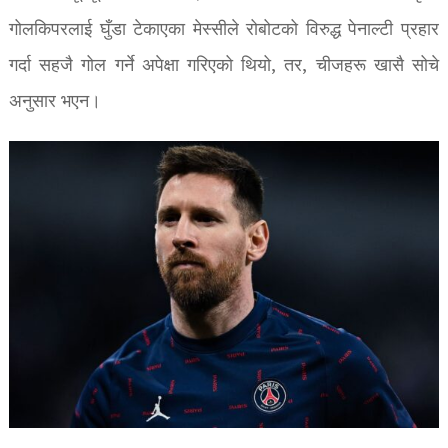
गोलकिपरलाई घुँडा टेकाएका मेस्सीले रोबोटको विरुद्ध पेनाल्टी प्रहार
गर्दा सहजै गोल गर्ने अपेक्षा गरिएको थियो, तर, चीजहरू खासै सोचे
अनुसार भएन।