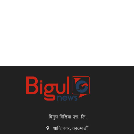
विगुल मिडिया प्रा. लि.
शान्तिनगर, काठमाडौँ