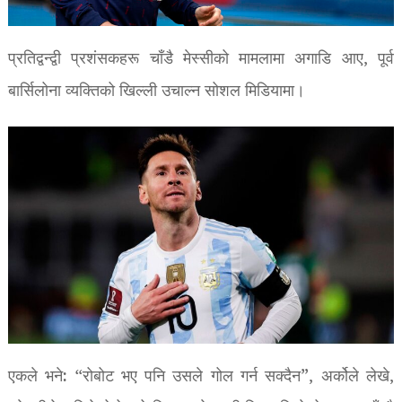
प्रतिद्वन्द्वी प्रशंसकहरू चाँडै मेस्सीको मामलामा अगाडि आए, पूर्व
बार्सिलोना व्यक्तिको खिल्ली उचाल्न सोशल मिडियामा।
एकले भने: “रोबोट भए पनि उसले गोल गर्न सक्दैन”, अर्कोले लेखे,