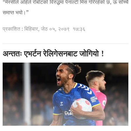
“मेस्सीले अहिले रोबोटको विरुद्धमा पेनाल्टी मिस गरिरहेको छ, ऊ साँच्चै
समाप्त भयो।”
प्रकाशित : बिहिबार, जेठ ०५, २०७९
१७:३६
अन्ततः एभर्टन रेलिगेसनबाट जोगियो !